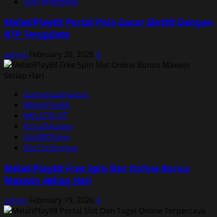
SlotTerlengkap
MelatiPlay88 Portal Pola Gacor Slot88 Dengan
RTP Terupdate
admin
February 20, 2026
0
GameSuperGacor
MelatiPlay88
MELATISLOT
PortalMaxwin
Slot88Online
SlotTerlengkap
MelatiPlay88 Free Spin Slot Online Bonus
Maxwin Setiap Hari
admin
February 19, 2026
0