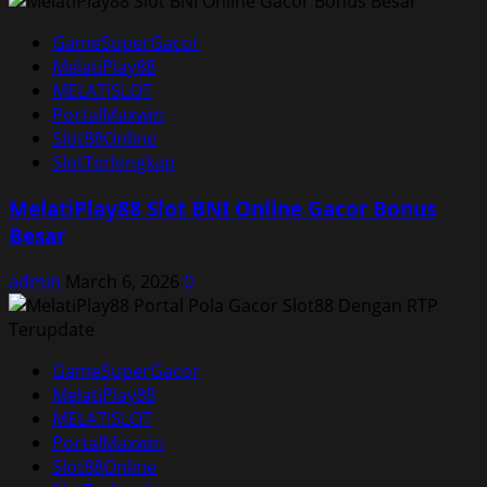
GameSuperGacor
MelatiPlay88
MELATISLOT
PortalMaxwin
Slot88Online
SlotTerlengkap
MelatiPlay88 Slot BNI Online Gacor Bonus
Besar
admin
March 6, 2026
0
GameSuperGacor
MelatiPlay88
MELATISLOT
PortalMaxwin
Slot88Online