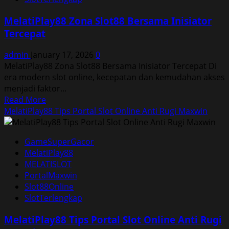
Lag
MelatiPlay88 Zona Slot88 Bersama Inisiator
Tercepat
admin
January 17, 2026
0
MelatiPlay88 Zona Slot88 Bersama Inisiator Tercepat Di
era modern slot online, kecepatan dan kemudahan akses
menjadi faktor...
Read
Read More
more
MelatiPlay88 Tips Portal Slot Online Anti Rugi Maxwin
about
MelatiPlay88
GameSuperGacor
Zona
MelatiPlay88
Slot88
MELATISLOT
Bersama
PortalMaxwin
Inisiator
Slot88Online
Tercepat
SlotTerlengkap
MelatiPlay88 Tips Portal Slot Online Anti Rugi