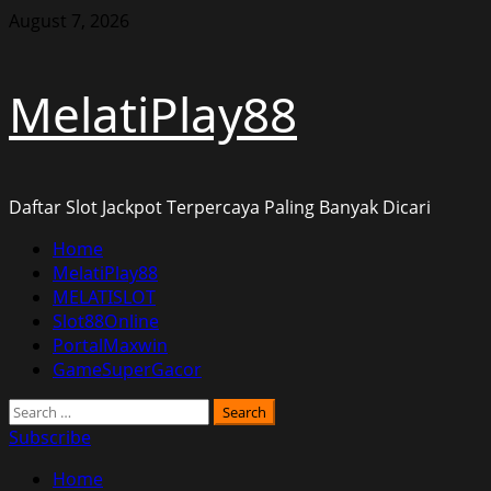
Skip
August 7, 2026
to
content
MelatiPlay88
Daftar Slot Jackpot Terpercaya Paling Banyak Dicari
Primary
Home
Menu
MelatiPlay88
MELATISLOT
Slot88Online
PortalMaxwin
GameSuperGacor
Search
for:
Subscribe
Home