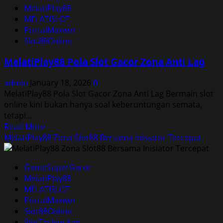
MelatiPlay88
Slot88
MELATISLOT
Online
PortalMaxwin
Aman
Slot88Online
Dan
Stabil
MelatiPlay88 Pola Slot Gacor Zona Anti Lag
admin
January 18, 2026
0
MelatiPlay88 Pola Slot Gacor Zona Anti Lag Bermain slot
online kini bukan hanya soal keberuntungan semata,
tetapi...
Read
Read More
more
MelatiPlay88 Zona Slot88 Bersama Inisiator Tercepat
about
MelatiPlay88
GameSuperGacor
Pola
MelatiPlay88
Slot
MELATISLOT
Gacor
PortalMaxwin
Zona
Slot88Online
Anti
SlotTerlengkap