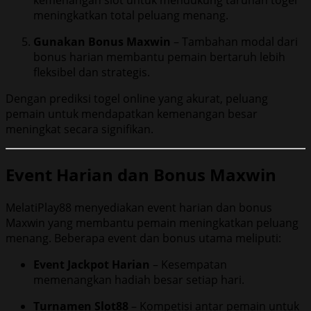
kemenangan slot untuk mendukung taruhan togel
meningkatkan total peluang menang.
Gunakan Bonus Maxwin
– Tambahan modal dari
bonus harian membantu pemain bertaruh lebih
fleksibel dan strategis.
Dengan prediksi togel online yang akurat, peluang
pemain untuk mendapatkan kemenangan besar
meningkat secara signifikan.
Event Harian dan Bonus Maxwin
MelatiPlay88 menyediakan event harian dan bonus
Maxwin yang membantu pemain meningkatkan peluang
menang. Beberapa event dan bonus utama meliputi:
Event Jackpot Harian
– Kesempatan
memenangkan hadiah besar setiap hari.
Turnamen Slot88
– Kompetisi antar pemain untuk