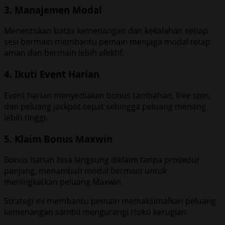
3. Manajemen Modal
Menentukan batas kemenangan dan kekalahan setiap
sesi bermain membantu pemain menjaga modal tetap
aman dan bermain lebih efektif.
4. Ikuti Event Harian
Event harian menyediakan bonus tambahan, free spin,
dan peluang jackpot cepat sehingga peluang menang
lebih tinggi.
5. Klaim Bonus Maxwin
Bonus harian bisa langsung diklaim tanpa prosedur
panjang, menambah modal bermain untuk
meningkatkan peluang Maxwin.
Strategi ini membantu pemain memaksimalkan peluang
kemenangan sambil mengurangi risiko kerugian.