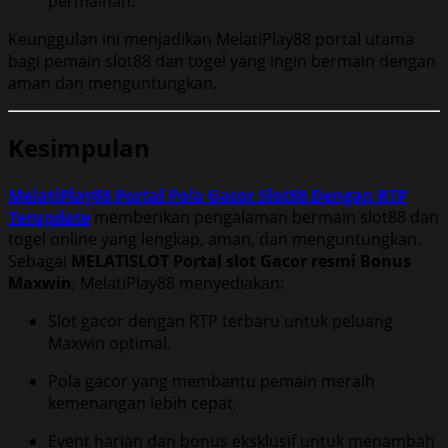
permainan.
Keunggulan ini menjadikan MelatiPlay88 portal utama
bagi pemain slot88 dan togel yang ingin bermain dengan
aman dan menguntungkan.
Kesimpulan
MelatiPlay88 Portal Pola Gacor Slot88 Dengan RTP
Terupdate
memberikan pengalaman bermain slot88 dan
togel online yang lengkap, aman, dan menguntungkan.
Sebagai
MELATISLOT Portal slot Gacor resmi Bonus
Maxwin
, MelatiPlay88 menyediakan:
Slot gacor dengan RTP terbaru untuk peluang
Maxwin optimal.
Pola gacor yang membantu pemain meraih
kemenangan lebih cepat.
Event harian dan bonus eksklusif untuk menambah