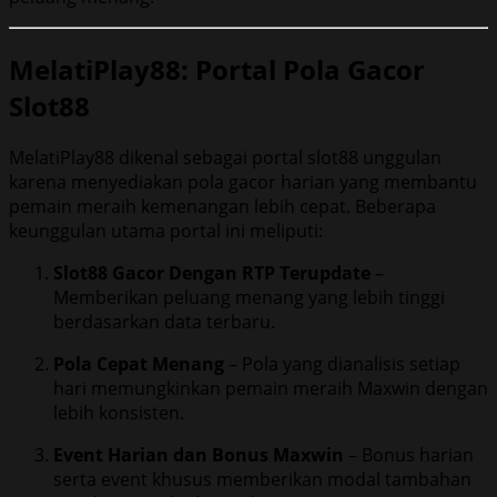
MelatiPlay88: Portal Pola Gacor
Slot88
MelatiPlay88 dikenal sebagai portal slot88 unggulan
karena menyediakan pola gacor harian yang membantu
pemain meraih kemenangan lebih cepat. Beberapa
keunggulan utama portal ini meliputi:
Slot88 Gacor Dengan RTP Terupdate
–
Memberikan peluang menang yang lebih tinggi
berdasarkan data terbaru.
Pola Cepat Menang
– Pola yang dianalisis setiap
hari memungkinkan pemain meraih Maxwin dengan
lebih konsisten.
Event Harian dan Bonus Maxwin
– Bonus harian
serta event khusus memberikan modal tambahan