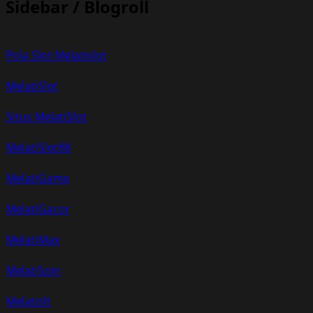
Sidebar / Blogroll
Pola Slot Melatislot
MelatiSlot
Situs MelatiSlot
MelatiSlot88
MelatiGame
MelatiGacor
MelatiMax
MelatiSpin
Melatislt