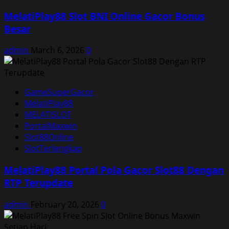
MelatiPlay88 Slot BNI Online Gacor Bonus
Besar
admin
March 6, 2026
0
GameSuperGacor
MelatiPlay88
MELATISLOT
PortalMaxwin
Slot88Online
SlotTerlengkap
MelatiPlay88 Portal Pola Gacor Slot88 Dengan
RTP Terupdate
admin
February 20, 2026
0