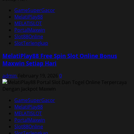
GameSuperGacor
MelatiPlay88
MELATISLOT
PortalMaxwin
Slot88Online
SlotTerlengkap
MelatiPlay88 Free Spin Slot Online Bonus
Maxwin Setiap Hari
admin
February 19, 2026
0
GameSuperGacor
MelatiPlay88
MELATISLOT
PortalMaxwin
Slot88Online
SlotTerlengkap