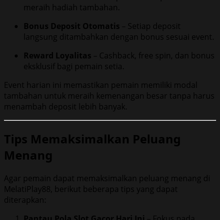
meraih hadiah tambahan.
Bonus Deposit Otomatis
– Setiap deposit
langsung ditambahkan dengan bonus sesuai event.
Reward Loyalitas
– Cashback, free spin, dan bonus
eksklusif bagi pemain setia.
Event harian ini memastikan pemain memiliki modal
tambahan untuk meraih kemenangan besar tanpa harus
menambah deposit lebih banyak.
Tips Memaksimalkan Peluang
Menang
Agar pemain dapat memaksimalkan peluang menang di
MelatiPlay88, berikut beberapa tips yang dapat
diterapkan:
Pantau Pola Slot Gacor Hari Ini
– Fokus pada