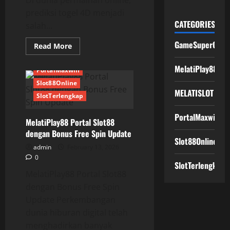
Di dunia permainan online,
prediksi togel 4D menjadi
CATEGORIES
salah...
GameSuperGacor
GameSuperGaco
MelatiPlay88
Read
Read More
more
MELATISLOT
about
MelatiPlay88
MelatiPlay88
PortalMaxwin
Prediksi
Togel
Slot88Online
SDY
MELATISLOT
4D
SlotTerlengkap
Update
Real
PortalMaxwin
Time
MelatiPlay88 Portal Slot88
dengan Bonus Free Spin Update
Slot88Online
admin
February 13, 2026
0
SlotTerlengkap
MelatiPlay88 Portal Slot88
dengan Bonus Free Spin
Update Perkembangan
dunia hiburan digital telah
menghadirkan banyak