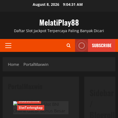
Skip
August 8, 2026
9:04:31 AM
to
content
MelatiPlay88
Daftar Slot Jackpot Terpercaya Paling Banyak Dicari
SUBSCRIBE
Primary
Menu
Home
PortalMaxwin
GameSuperGacor
MelatiPlay88
PortalMaxwin
MELATISLOT
Sidebar
PortalMaxwin
/
Slot88Online
SlotTerlengkap
Blogroll