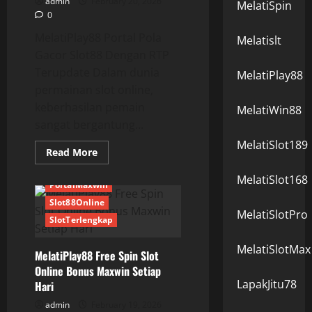
admin
February 20, 2026
MelatiSpin
0
MelatiPlay88 Portal Pola
Melatislt
Gacor Slot88 Dengan RTP
Terupdate Dalam dunia
MelatiPlay88
permainan slot online,
keberhasilan pemain
MelatiWin88
sangat bergantung...
GameSuperGacor
MelatiSlot189
MelatiPlay88
Read
Read More
more
MELATISLOT
about
MelatiSlot168
MelatiPlay88
PortalMaxwin
Portal
Pola
Slot88Online
Gacor
MelatiSlotPro
Slot88
SlotTerlengkap
Dengan
RTP
MelatiSlotMax
Terupdate
MelatiPlay88 Free Spin Slot
Online Bonus Maxwin Setiap
LapakJitu78
Hari
admin
February 19, 2026