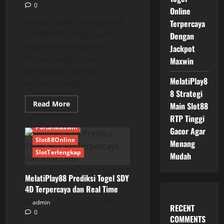
0
Online
MelatiPlay88 Strategi Main
Terpercaya
Slot88 RTP Tinggi Gacor
Dengan
Agar Menang Mudah
Jackpot
Perkembangan dunia
Maxwin
permainan online di
MelatiPlay8
Indonesia telah...
GameSuperGacor
8 Strategi
MelatiPlay88
Read
Read More
Main Slot88
more
MELATISLOT
about
RTP Tinggi
MelatiPlay88
PortalMaxwin
Gacor Agar
Strategi
Main
Slot88Online
Menang
Slot88
RTP
SlotTerlengkap
Mudah
Tinggi
Gacor
Agar
MelatiPlay88 Prediksi Togel SDY
Menang
Mudah
4D Terpercaya dan Real Time
admin
February 16, 2026
RECENT
0
COMMENTS