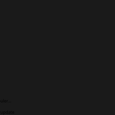
ler...