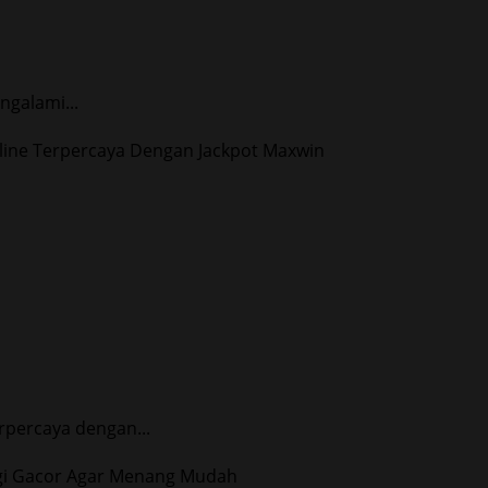
ngalami...
rpercaya dengan...