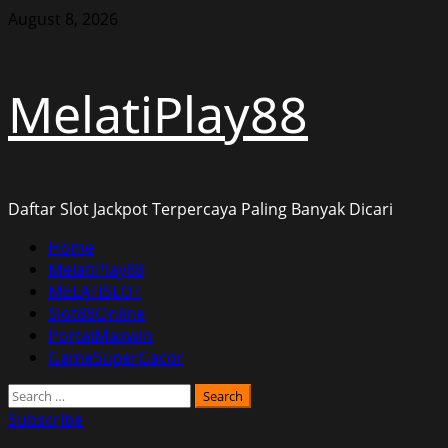
Skip
August 8, 2026
to
content
MelatiPlay88
Daftar Slot Jackpot Terpercaya Paling Banyak Dicari
Primary
Home
Menu
MelatiPlay88
MELATISLOT
Slot88Online
PortalMaxwin
GameSuperGacor
Search
for:
Subscribe