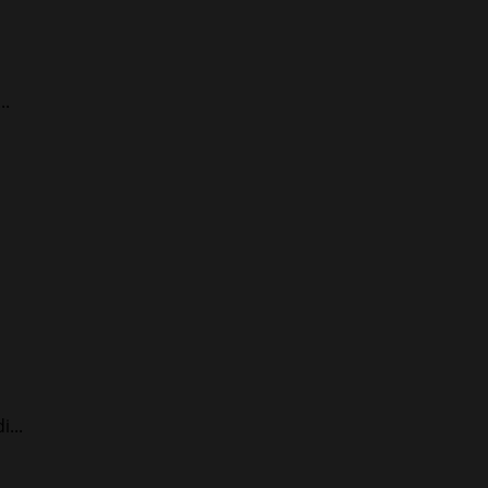
..
...