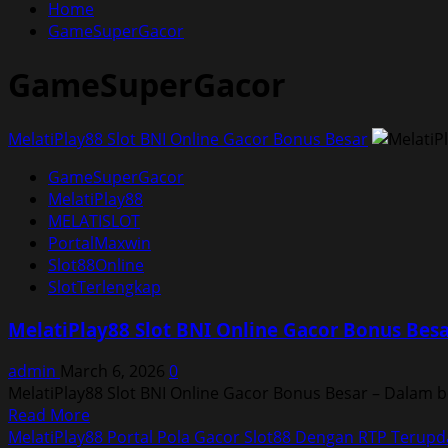
Home
GameSuperGacor
GameSuperGacor
MelatiPlay88 Slot BNI Online Gacor Bonus Besar
GameSuperGacor
MelatiPlay88
MELATISLOT
PortalMaxwin
Slot88Online
SlotTerlengkap
MelatiPlay88 Slot BNI Online Gacor Bonus Bes
admin
March 6, 2026
0
MelatiPlay88 Slot BNI Online Gacor Bonus Besar – Dalam b
Read
Read More
more
MelatiPlay88 Portal Pola Gacor Slot88 Dengan RTP Terupd