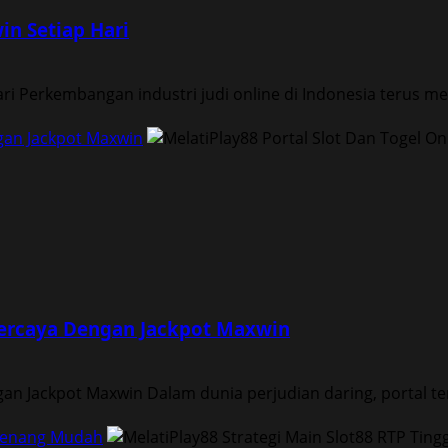
in Setiap Hari
ri Perkembangan industri judi online di Indonesia terus me
ngan Jackpot Maxwin
rpercaya Dengan Jackpot Maxwin
gan Jackpot Maxwin Dalam dunia perjudian daring, portal te
 Menang Mudah