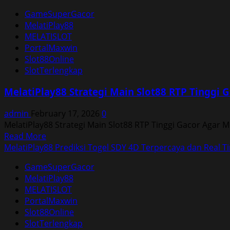
about
GameSuperGacor
MelatiPlay88
MelatiPlay88
Portal
MELATISLOT
Slot
PortalMaxwin
Dan
Slot88Online
Togel
SlotTerlengkap
Online
Terpercaya
MelatiPlay88 Strategi Main Slot88 RTP Tinggi
Dengan
Jackpot
admin
February 17, 2026
0
Maxwin
MelatiPlay88 Strategi Main Slot88 RTP Tinggi Gacor Agar
Read
Read More
more
MelatiPlay88 Prediksi Togel SDY 4D Terpercaya dan Real T
about
GameSuperGacor
MelatiPlay88
MelatiPlay88
Strategi
MELATISLOT
Main
PortalMaxwin
Slot88
Slot88Online
RTP
SlotTerlengkap
Tinggi