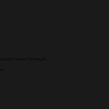
anyak inovasi, termasuk...