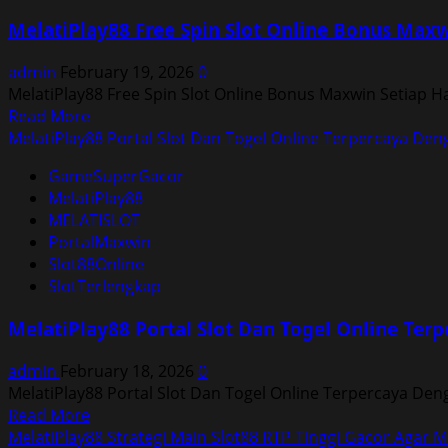
RTP
MelatiPlay88 Free Spin Slot Online Bonus Maxw
Terupdate
admin
February 19, 2026
0
MelatiPlay88 Free Spin Slot Online Bonus Maxwin Setiap Ha
Read
Read More
more
MelatiPlay88 Portal Slot Dan Togel Online Terpercaya De
about
GameSuperGacor
MelatiPlay88
MelatiPlay88
Free
MELATISLOT
Spin
PortalMaxwin
Slot
Slot88Online
Online
SlotTerlengkap
Bonus
Maxwin
MelatiPlay88 Portal Slot Dan Togel Online Te
Setiap
Hari
admin
February 18, 2026
0
MelatiPlay88 Portal Slot Dan Togel Online Terpercaya Den
Read
Read More
more
MelatiPlay88 Strategi Main Slot88 RTP Tinggi Gacor Agar