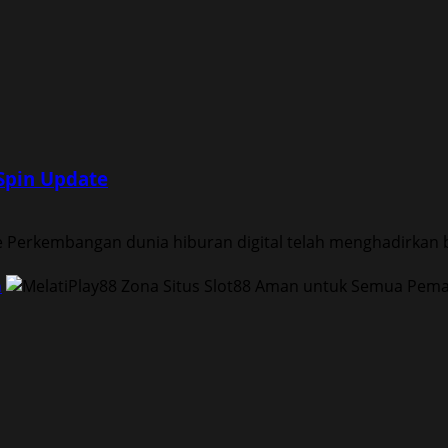
 Spin Update
e Perkembangan dunia hiburan digital telah menghadirkan b
n