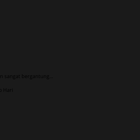
n sangat bergantung...