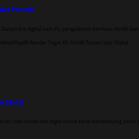
emua Pemain
alam era digital saat ini, pengalaman bermain slot88 dan.
a Global
stri slot online dan togel online terus berkembang pesat di