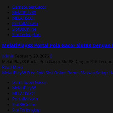
about
GameSuperGacor
MelatiPlay88
MelatiPlay88
Slot
MELATISLOT
BNI
PortalMaxwin
Online
Slot88Online
Gacor
SlotTerlengkap
Bonus
Besar
MelatiPlay88 Portal Pola Gacor Slot88 Dengan
admin
February 20, 2026
0
MelatiPlay88 Portal Pola Gacor Slot88 Dengan RTP Terupd
Read
Read More
more
MelatiPlay88 Free Spin Slot Online Bonus Maxwin Setiap Ha
about
GameSuperGacor
MelatiPlay88
MelatiPlay88
Portal
MELATISLOT
Pola
PortalMaxwin
Gacor
Slot88Online
Slot88
SlotTerlengkap
Dengan