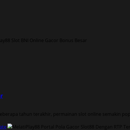
ar
eberapa tahun terakhir, permainan slot online semakin popu
ate