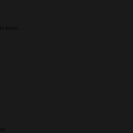
n kunci...