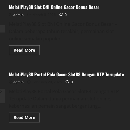
MelatiPlay88 Slot BNI Online Gacor Bonus Besar
admin
March 6, 2026
0
MelatiPlay88 Slot BNI Online Gacor Bonus Besar –
Dalam beberapa tahun terakhir, permainan slot
online semakin populer...
Read
Read More
more
about
MelatiPlay88
Slot
BNI
MelatiPlay88 Portal Pola Gacor Slot88 Dengan RTP Terupdate
Online
Gacor
admin
February 20, 2026
Bonus
0
Besar
MelatiPlay88 Portal Pola Gacor Slot88 Dengan RTP
Terupdate Dalam dunia permainan slot online,
keberhasilan pemain sangat bergantung...
Read
Read More
more
about
MelatiPlay88