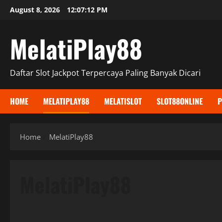
Skip
August 8, 2026
12:07:13 PM
to
content
MelatiPlay88
Daftar Slot Jackpot Terpercaya Paling Banyak Dicari
HOME
MELATIPLAY88
MELATISLOT
SLOT88ONLINE
P
Home
MelatiPlay88
MelatiPlay88