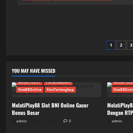
Posts
1
2
3
pagina
YOU MAY HAVE MISSED
GameSuperGacor
MelatiPlay88
GameSupe
MELATISLOT
PortalMaxwin
MELATISL
Slot88Online
SlotTerlengkap
Slot88Onl
MelatiPlay88 Slot BNI Online Gacor
MelatiPlay8
Bonus Besar
Dengan RTP
admin
March 6, 2026
0
admin
F