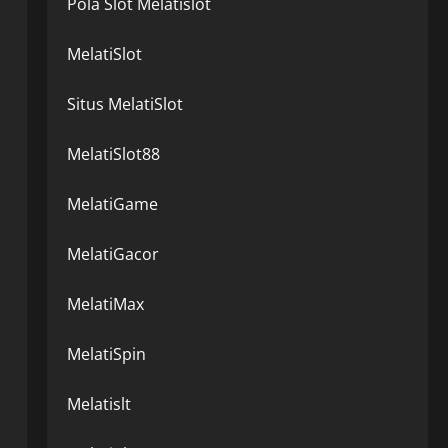
Pola Slot Melatislot
MelatiSlot
Situs MelatiSlot
MelatiSlot88
MelatiGame
MelatiGacor
MelatiMax
MelatiSpin
Melatislt