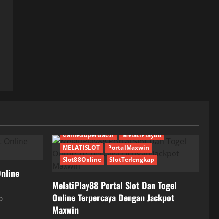
88
GameSuperGacor
MelatiPlay88
MELATISLOT
PortalMaxwin
Slot88Online
SlotTerlengkap
Online
MelatiPlay88 Portal Slot Dan Togel
Online Terpercaya Dengan Jackpot
0
Maxwin