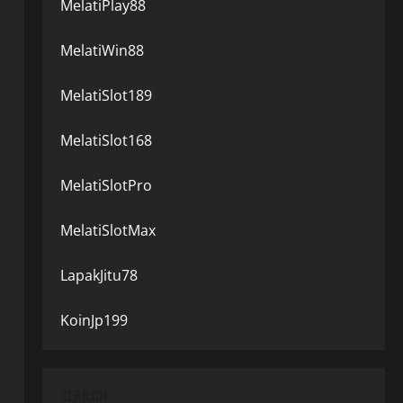
MelatiPlay88
MelatiWin88
MelatiSlot189
MelatiSlot168
MelatiSlotPro
MelatiSlotMax
LapakJitu78
KoinJp199
SEARCH