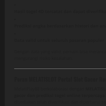
Hasil togel 4D tercatat dan dapat diverifik
Prediksi angka berdasarkan histori dan ana
Data valid untuk seluruh pasaran populer
Dengan data yang valid, pemain bisa meranca
mengurangi risiko kesalahan.
Peran MELATISLOT Portal Slot Gacor R
MelatiPlay88 berkolaborasi dengan
MELATIS
gacor dan prediksi togel online terpercaya
disediakan telah diverifikasi dan diperbarui se