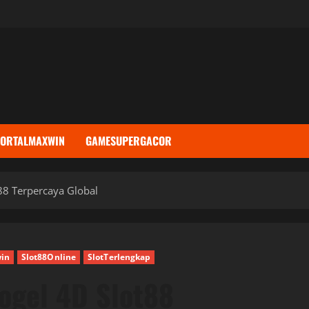
ORTALMAXWIN
GAMESUPERGACOR
88 Terpercaya Global
in
Slot88Online
SlotTerlengkap
ogel 4D Slot88