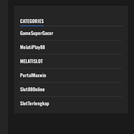
CATEGORIES
GameSuperGacor
MelatiPlay88
MELATISLOT
PortalMaxwin
Slot88Online
SlotTerlengkap