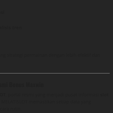
asi
lisis tren
ng strategi permainan dengan lebih efektif dan
esmi Bonus Maxwin
LOT
, portal resmi yang menjadi pusat informasi
slot
. MELATISLOT memastikan setiap data yang
cara rutin.