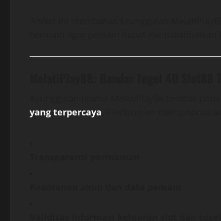
Artikel ini membahas keunggulan MelatiPlay88
bermain agar pemain dapat memaksimalkan k
MelatiPlay88: Bandar Togel 4D Slot88 
Keunggulan utama MelatiPlay88 terletak pada
yang terpercaya
. Platform ini memprioritask
Transparansi permainan
Keamanan akun dan data pemain
Validitas informasi keluaran slot dan toge