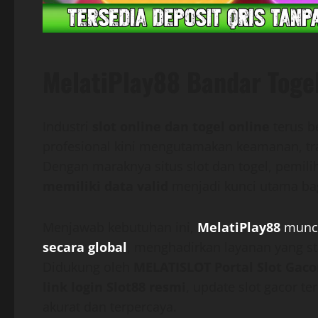
MelatiPlay88 Bandar Togel
Industri
slot online dan togel online
terus b
profesional kini mengutamakan keamanan, tra
Dengan maraknya situs slot dan togel, pemil
memiliki data valid
menjadi kunci utama ba
Menjawab kebutuhan ini,
MelatiPlay88
muncu
secara global
, menghadirkan layanan yang st
Didukung oleh
MELATISLOT Portal Slot Gac
link login Slot88 resmi
, update slot gacor ter
akurat dan terpercaya.