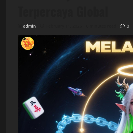
Terpercaya Global
admin
February 11, 2026
6 minutes read
0