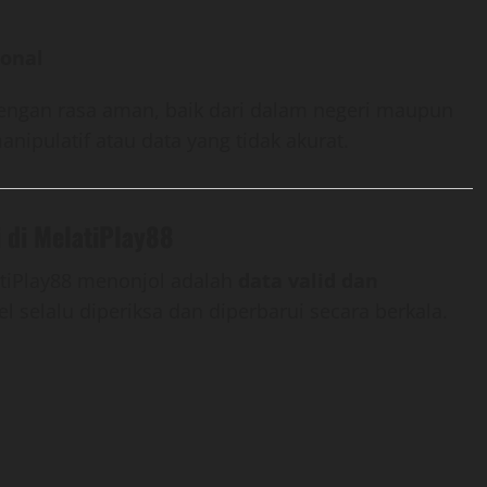
onal
dengan rasa aman, baik dari dalam negeri maupun
anipulatif atau data yang tidak akurat.
 di MelatiPlay88
atiPlay88 menonjol adalah
data valid dan
l selalu diperiksa dan diperbarui secara berkala.