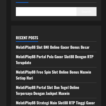
Search
RECENT POSTS
MelatiPlay88 Slot BNI Online Gacor Bonus Besar
MelatiPlay88 Portal Pola Gacor Slot88 Dengan RTP
Terupdate
MelatiPlay88 Free Spin Slot Online Bonus Maxwin
Setiap Hari
MelatiPlay88 Portal Slot Dan Togel Online
Terpercaya Dengan Jackpot Maxwin
MelatiPlay88 Strategi Main Slot88 RTP Tinggi Gacor