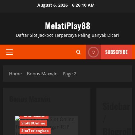
Skip
August 6, 2026
6:26:10 AM
to
content
MelatiPlay88
Daftar Slot Jackpot Terpercaya Paling Banyak Dicari
SUBSCRIBE
Primary
Menu
Home
Bonus Maxwin
Page 2
GameSuperGacor
Bonus Maxwin
MelatiPlay88
Sidebar
MELATISLOT
/
PortalMaxwin
Slot88Online
Blogroll
SlotTerlengkap