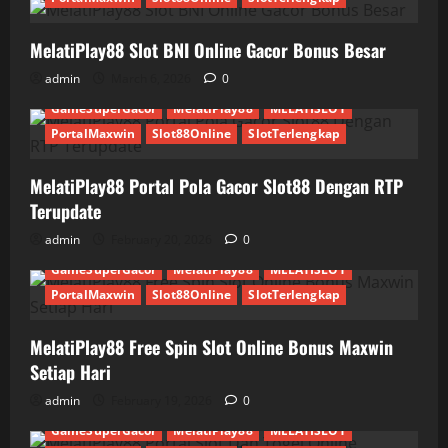
MelatiPlay88 Slot BNI Online Gacor Bonus Besar
admin
March 6, 2026
0
GameSuperGacor
MelatiPlay88
MELATISLOT
PortalMaxwin
Slot88Online
SlotTerlengkap
MelatiPlay88 Portal Pola Gacor Slot88 Dengan RTP
Terupdate
admin
February 20, 2026
0
GameSuperGacor
MelatiPlay88
MELATISLOT
PortalMaxwin
Slot88Online
SlotTerlengkap
MelatiPlay88 Free Spin Slot Online Bonus Maxwin
Setiap Hari
admin
February 19, 2026
0
GameSuperGacor
MelatiPlay88
MELATISLOT