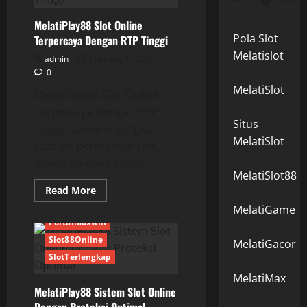
MelatiPlay88 Slot Online
Pola Slot
Terpercaya Dengan RTP Tinggi
Melatislot
admin
February 6, 2026
0
MelatiSlot
MelatiPlay88 Slot Online
Terpercaya Dengan RTP
Situs
Tinggi Dalam era digital
MelatiSlot
saat ini, permainan slot
online menjadi salah...
GameSuperGacor
MelatiSlot88
MelatiPlay88
Read
Read More
more
MELATISLOT
about
MelatiGame
MelatiPlay88
PortalMaxwin
Slot
Online
Slot88Online
MelatiGacor
Terpercaya
Dengan
SlotTerlengkap
RTP
Tinggi
MelatiMax
MelatiPlay88 Sistem Slot Online