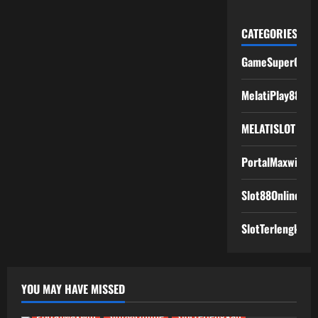
CATEGORIES
GameSuperGaco
MelatiPlay88
MELATISLOT
PortalMaxwin
Slot88Online
SlotTerlengkap
YOU MAY HAVE MISSED
GameSuperGacor
MelatiPlay88
MELATISLOT
PortalMaxwin
Slot88Online
SlotTerlengkap