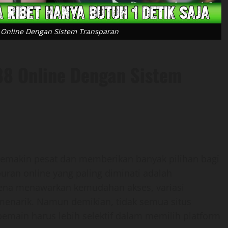
8 Online Dengan Sistem Transparan
88 Online Dengan Sistem
 semakin pesat dan memberikan banyak pilihan bagi
buran online yang paling diminati adalah
rena menawarkan kemudahan akses, variasi
enarik. Namun demikian, tidak semua situs
pemain harus lebih selektif dalam memilih platform