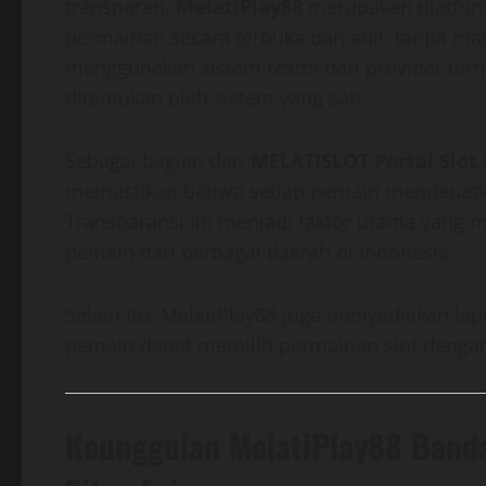
transparan.
MelatiPlay88
merupakan platform
permainan secara terbuka dan adil, tanpa man
menggunakan sistem resmi dari provider ter
ditentukan oleh sistem yang sah.
Sebagai bagian dari
MELATISLOT Portal Slo
memastikan bahwa setiap pemain mendapatk
Transparansi ini menjadi faktor utama yang 
pemain dari berbagai daerah di Indonesia.
Selain itu, MelatiPlay88 juga menyediakan lap
pemain dapat memilih permainan slot dengan
Keunggulan MelatiPlay88 Banda