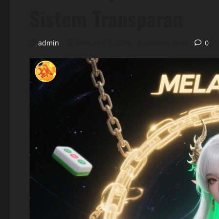
Sistem Transparan
admin
February 9, 2026
6 minutes read
0