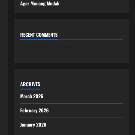
Agar Menang Mudah
RECENT COMMENTS
No comments to show.
ARCHIVES
March 2026
February 2026
January 2026