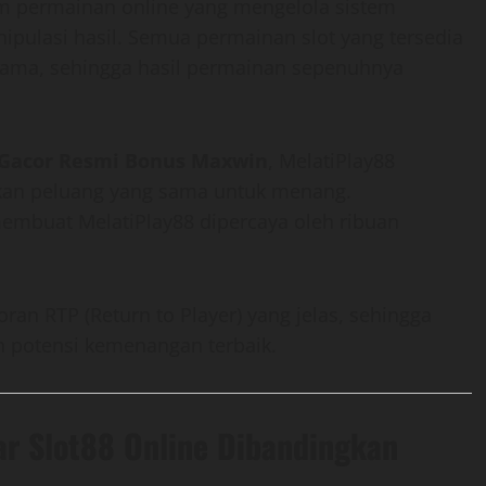
 permainan online yang mengelola sistem
ipulasi hasil. Semua permainan slot yang tersedia
nama, sehingga hasil permainan sepenuhnya
t Gacor Resmi Bonus Maxwin
, MelatiPlay88
an peluang yang sama untuk menang.
membuat MelatiPlay88 dipercaya oleh ribuan
oran RTP (Return to Player) yang jelas, sehingga
 potensi kemenangan terbaik.
r Slot88 Online Dibandingkan