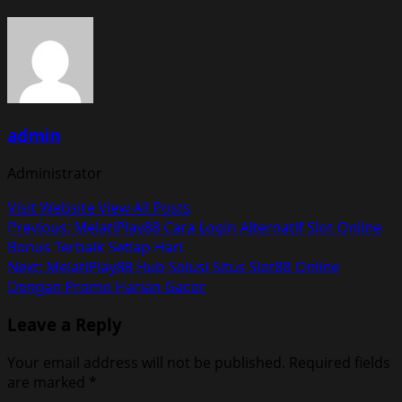
admin
Administrator
Visit Website
View All Posts
Post
Previous:
MelatiPlay88 Cara Login Alternatif Slot Online
Bonus Terbaik Setiap Hari
navigation
Next:
MelatiPlay88 Hub Solusi Situs Slot88 Online
Dengan Promo Harian Gacor
Leave a Reply
Your email address will not be published.
Required fields
are marked
*