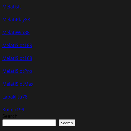
Melatislt
MelatiPlay88
MelatiWin88
MelatiSlot189
MelatiSlot168
MelatiSlotPro
MelatiSlotMax
LapakJitu78
KoinJp199
Search
Search