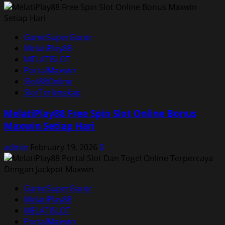
GameSuperGacor
MelatiPlay88
MELATISLOT
PortalMaxwin
Slot88Online
SlotTerlengkap
MelatiPlay88 Free Spin Slot Online Bonus
Maxwin Setiap Hari
admin
February 19, 2026
0
GameSuperGacor
MelatiPlay88
MELATISLOT
PortalMaxwin