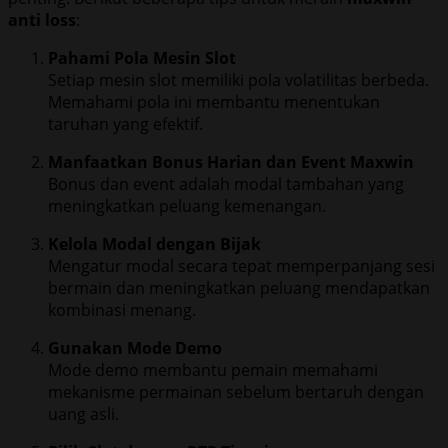
anti loss
:
Pahami Pola Mesin Slot
Setiap mesin slot memiliki pola volatilitas berbeda.
Memahami pola ini membantu menentukan
taruhan yang efektif.
Manfaatkan Bonus Harian dan Event Maxwin
Bonus dan event adalah modal tambahan yang
meningkatkan peluang kemenangan.
Kelola Modal dengan Bijak
Mengatur modal secara tepat memperpanjang sesi
bermain dan meningkatkan peluang mendapatkan
kombinasi menang.
Gunakan Mode Demo
Mode demo membantu pemain memahami
mekanisme permainan sebelum bertaruh dengan
uang asli.