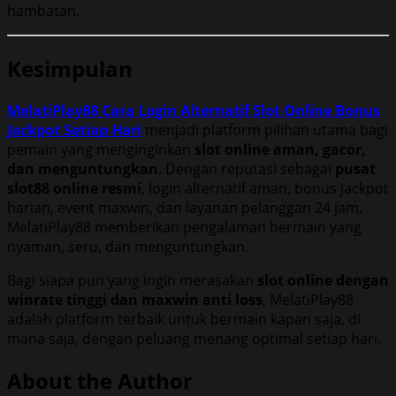
hambatan.
Kesimpulan
MelatiPlay88 Cara Login Alternatif Slot Online Bonus
Jackpot Setiap Hari
menjadi platform pilihan utama bagi
pemain yang menginginkan
slot online aman, gacor,
dan menguntungkan
. Dengan reputasi sebagai
pusat
slot88 online resmi
, login alternatif aman, bonus jackpot
harian, event maxwin, dan layanan pelanggan 24 jam,
MelatiPlay88 memberikan pengalaman bermain yang
nyaman, seru, dan menguntungkan.
Bagi siapa pun yang ingin merasakan
slot online dengan
winrate tinggi dan maxwin anti loss
, MelatiPlay88
adalah platform terbaik untuk bermain kapan saja, di
mana saja, dengan peluang menang optimal setiap hari.
About the Author