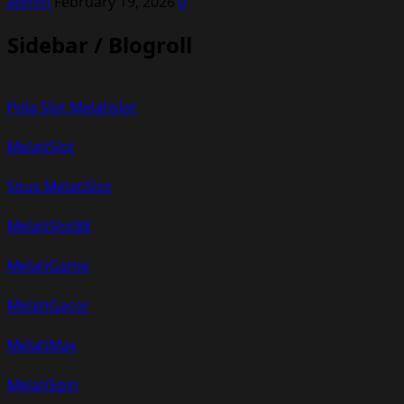
admin
February 19, 2026
0
Sidebar / Blogroll
Pola Slot Melatislot
MelatiSlot
Situs MelatiSlot
MelatiSlot88
MelatiGame
MelatiGacor
MelatiMax
MelatiSpin