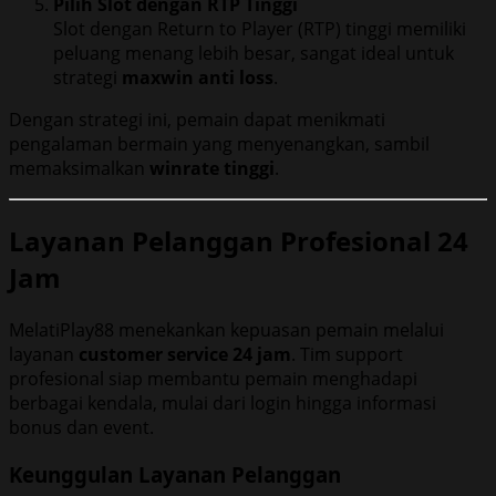
Pilih Slot dengan RTP Tinggi
Slot dengan Return to Player (RTP) tinggi memiliki
peluang menang lebih besar, sangat ideal untuk
strategi
maxwin anti loss
.
Dengan strategi ini, pemain dapat menikmati
pengalaman bermain yang menyenangkan, sambil
memaksimalkan
winrate tinggi
.
Layanan Pelanggan Profesional 24
Jam
MelatiPlay88 menekankan kepuasan pemain melalui
layanan
customer service 24 jam
. Tim support
profesional siap membantu pemain menghadapi
berbagai kendala, mulai dari login hingga informasi
bonus dan event.
Keunggulan Layanan Pelanggan