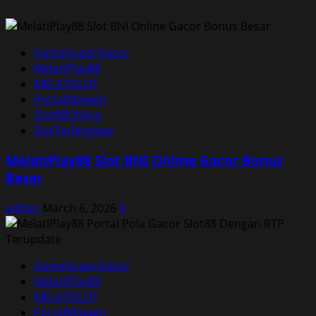
GameSuperGacor
MelatiPlay88
MELATISLOT
PortalMaxwin
Slot88Online
SlotTerlengkap
MelatiPlay88 Slot BNI Online Gacor Bonus
Besar
admin
March 6, 2026
0
GameSuperGacor
MelatiPlay88
MELATISLOT
PortalMaxwin