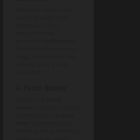
MelatiSpin bekerja sama
dengan provider resmi
terkemuka di Asia,
menjamin setiap
permainan
slot88 online
memiliki grafis berkualitas
tinggi, animasi halus, dan
peluang menang yang
kompetitif.
4. Portal Maxwin
Dengan fitur
Portal
maxwin
, setiap permainan
memiliki potensi
jackpot
besar
dan kemenangan
maksimal. Hal ini membuat
setiap putaran menjadi