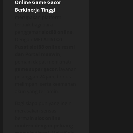
Online Game Gacor
Berkinerja Tinggi
merupakan platform
terbaik bagi para
penggemar
slot88 online
.
Dengan
MELATISLOT
Pusat slot88 online resmi
dan Portal maxwin
,
pemain dapat menikmati
game super gacor
, layanan
pelanggan 24 jam, bonus
melimpah, serta keamanan
akun yang terjamin.
Bagi siapa pun yang ingin
merasakan sensasi
bermain
slot online
modern dengan peluang