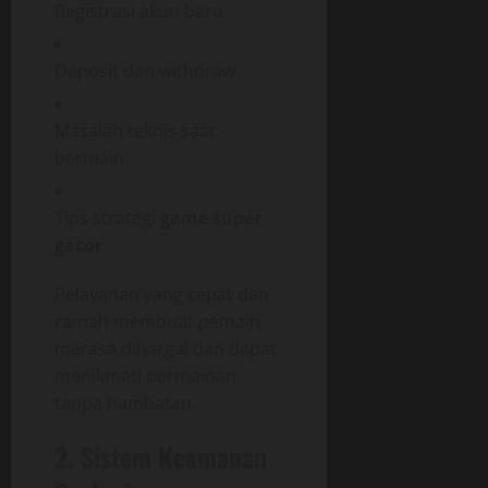
Registrasi akun baru
Deposit dan withdraw
Masalah teknis saat
bermain
Tips strategi
game super
gacor
Pelayanan yang cepat dan
ramah membuat pemain
merasa dihargai dan dapat
menikmati permainan
tanpa hambatan.
2. Sistem Keamanan