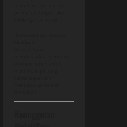
memahami mekanisme
permainan tanpa risiko
kehilangan saldo asli.
Ikuti Event dan Promo
Eksklusif
Pemain dapat
memanfaatkan event dan
promosi harian untuk
menambah peluang
kemenangan dan
mendapatkan hadiah
tambahan.
Keunggulan
MelatiSpin