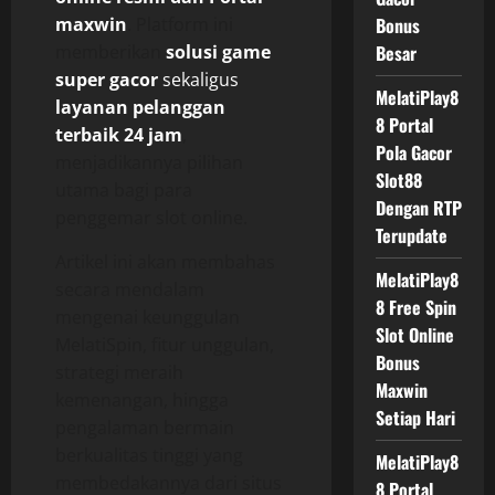
Bonus
maxwin
. Platform ini
Besar
memberikan
solusi game
super gacor
sekaligus
MelatiPlay8
layanan pelanggan
8 Portal
terbaik 24 jam
,
Pola Gacor
menjadikannya pilihan
Slot88
utama bagi para
Dengan RTP
penggemar slot online.
Terupdate
Artikel ini akan membahas
MelatiPlay8
secara mendalam
8 Free Spin
mengenai keunggulan
Slot Online
MelatiSpin, fitur unggulan,
Bonus
strategi meraih
Maxwin
kemenangan, hingga
Setiap Hari
pengalaman bermain
berkualitas tinggi yang
MelatiPlay8
membedakannya dari situs
8 Portal