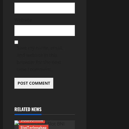
Website
Save my name, email,
and website in this
browser for the next
time I comment.
GameSuperGacor
MelatiPlay88
MELATISLOT
RELATED NEWS
PortalMaxwin
Slot88Online
SlotTerlengkap