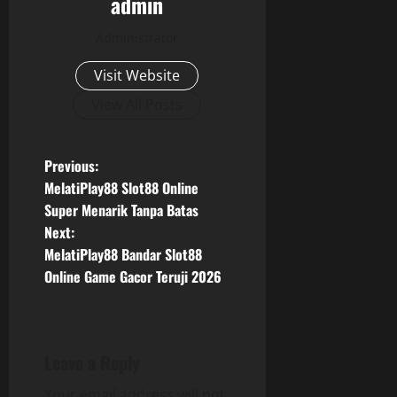
admin
Administrator
Visit Website
View All Posts
P
Previous:
MelatiPlay88 Slot88 Online
o
Super Menarik Tanpa Batas
Next:
s
MelatiPlay88 Bandar Slot88
t
Online Game Gacor Teruji 2026
n
a
Leave a Reply
v
Your email address will not