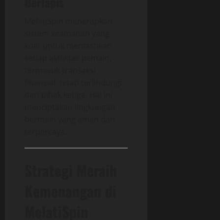
Berlapis
MelatiSpin menerapkan
sistem keamanan yang
kuat untuk memastikan
setiap aktivitas pemain,
termasuk transaksi
finansial, tetap terlindungi
dari pihak ketiga. Hal ini
menciptakan lingkungan
bermain yang aman dan
terpercaya.
Strategi Meraih
Kemenangan di
MelatiSpin