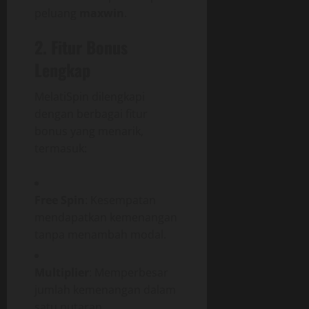
peluang
maxwin
.
2. Fitur Bonus
Lengkap
MelatiSpin dilengkapi
dengan berbagai fitur
bonus yang menarik,
termasuk:
Free Spin
: Kesempatan
mendapatkan kemenangan
tanpa menambah modal.
Multiplier
: Memperbesar
jumlah kemenangan dalam
satu putaran.