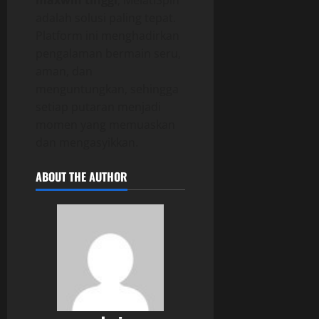
maxwin tinggi
, MelatiSpin
adalah solusi paling tepat.
Platform ini menghadirkan
pengalaman bermain seru,
aman, dan
menguntungkan, sehingga
setiap putaran menjadi
momen yang memuaskan
dan mengasyikkan.
ABOUT THE AUTHOR