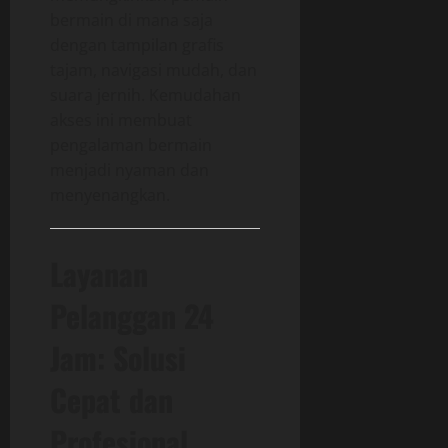
bermain di mana saja
dengan tampilan grafis
tajam, navigasi mudah, dan
suara jernih. Kemudahan
akses ini membuat
pengalaman bermain
menjadi nyaman dan
menyenangkan.
Layanan
Pelanggan 24
Jam: Solusi
Cepat dan
Profesional