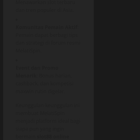
Menawarkan slot terbaru
dan tren populer di Asia.
Komunitas Pemain Aktif
:
Pemain dapat berbagi tips
dan strategi di forum resmi
MelatiSpin.
Event dan Promo
Menarik
: Bonus harian,
cashback, dan kompetisi
maxwin rutin digelar.
Keunggulan-keunggulan ini
membuat MelatiSpin
menjadi platform ideal bagi
siapa pun yang ingin
bermain
slot88 online