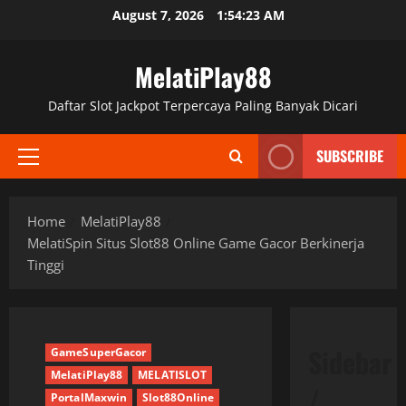
Skip
August 7, 2026
1:54:24 AM
to
content
MelatiPlay88
Daftar Slot Jackpot Terpercaya Paling Banyak Dicari
SUBSCRIBE
Primary
Menu
Home
MelatiPlay88
MelatiSpin Situs Slot88 Online Game Gacor Berkinerja
Tinggi
Sidebar
GameSuperGacor
MelatiPlay88
MELATISLOT
/
PortalMaxwin
Slot88Online