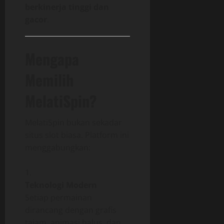
berkinerja tinggi dan
gacor
.
Mengapa
Memilih
MelatiSpin?
MelatiSpin bukan sekadar
situs slot biasa. Platform ini
menggabungkan:
Teknologi Modern
Setiap permainan
dirancang dengan grafis
tajam, animasi halus, dan