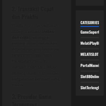
2. Transaksi Cepat
dan Praktis
CATEGORIES
Platform ini menyediakan
sistem transaksi
instan
GameSuperGaco
dan cepat
, sehingga
MelatiPlay88
pemain dapat melakukan
deposit maupun withdraw
MELATISLOT
tanpa menunggu lama.
Kecepatan transaksi
PortalMaxwin
menjadi salah satu faktor
penting dalam memastikan
Slot88Online
pengalaman bermain yang
mulus.
SlotTerlengkap
3. Provider Game
Terpercaya