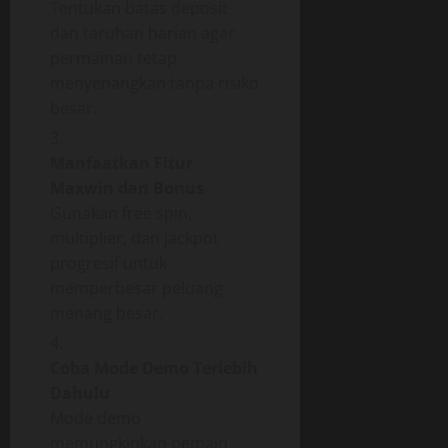
Tentukan batas deposit
dan taruhan harian agar
permainan tetap
menyenangkan tanpa risiko
besar.
Manfaatkan Fitur
Maxwin dan Bonus
Gunakan free spin,
multiplier, dan jackpot
progresif untuk
memperbesar peluang
menang besar.
Coba Mode Demo Terlebih
Dahulu
Mode demo
memungkinkan pemain