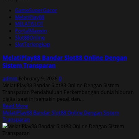
Online
GameSuperGacor
Dengan
MelatiPlay88
Modal
MELATISLOT
Kecil
PortalMaxwin
Untung
Slot88Online
Besar
SlotTerlengkap
MelatiPlay88 Bandar Slot88 Online Dengan
Sistem Transparan
admin
February 9, 2026
0
MelatiPlay88 Bandar Slot88 Online Dengan Sistem
Transparan Pendahuluan Perkembangan dunia hiburan
digital saat ini semakin pesat dan...
Read
Read More
more
MelatiPlay88 Bandar Slot88 Online Dengan Sistem
about
Transparan
MelatiPlay88
Bandar