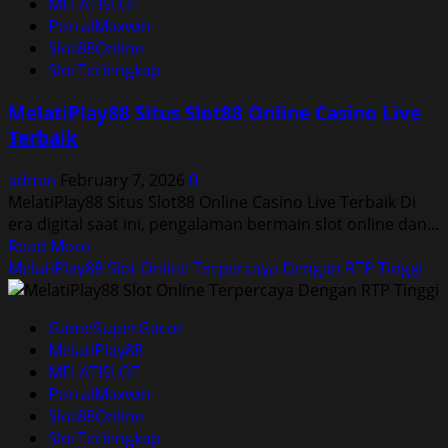
MELATISLOT
Online
PortalMaxwin
Dengan
Slot88Online
Sistem
SlotTerlengkap
Transparan
MelatiPlay88 Situs Slot88 Online Casino Live
Terbaik
admin
February 7, 2026
0
MelatiPlay88 Situs Slot88 Online Casino Live Terbaik Di
era digital saat ini, pengalaman bermain slot online dan...
Read
Read More
more
MelatiPlay88 Slot Online Terpercaya Dengan RTP Tinggi
about
MelatiPlay88
GameSuperGacor
Situs
MelatiPlay88
Slot88
MELATISLOT
Online
PortalMaxwin
Casino
Slot88Online
Live
SlotTerlengkap
Terbaik