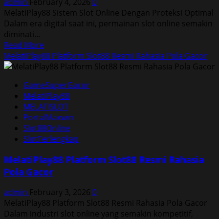
admin
February 4, 2026
0
MelatiPlay88 Sistem Slot Online Dengan Proteksi Optimal
Dalam era digital saat ini, permainan slot online semakin
diminati...
Read
Read More
more
MelatiPlay88 Platform Slot88 Resmi Rahasia Pola Gacor
about
MelatiPlay88
GameSuperGacor
Sistem
MelatiPlay88
Slot
MELATISLOT
Online
PortalMaxwin
Dengan
Slot88Online
Proteksi
SlotTerlengkap
Optimal
MelatiPlay88 Platform Slot88 Resmi Rahasia
Pola Gacor
admin
February 3, 2026
0
MelatiPlay88 Platform Slot88 Resmi Rahasia Pola Gacor
Dalam industri slot online yang semakin kompetitif,