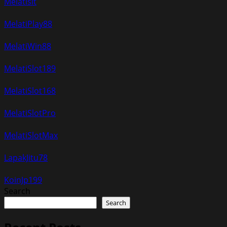
Melatislt
MelatiPlay88
MelatiWin88
MelatiSlot189
MelatiSlot168
MelatiSlotPro
MelatiSlotMax
LapakJitu78
KoinJp199
Search
Search