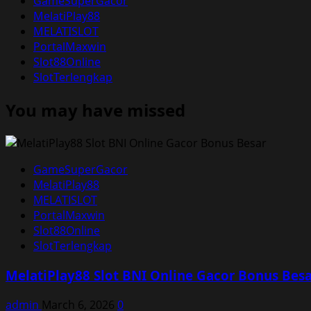
GameSuperGacor
MelatiPlay88
MELATISLOT
PortalMaxwin
Slot88Online
SlotTerlengkap
You may have missed
GameSuperGacor
MelatiPlay88
MELATISLOT
PortalMaxwin
Slot88Online
SlotTerlengkap
MelatiPlay88 Slot BNI Online Gacor Bonus Bes
admin
March 6, 2026
0