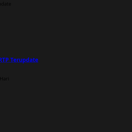
 RTP Terupdate