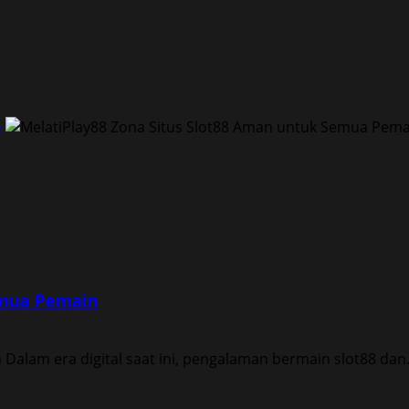
n
emua Pemain
alam era digital saat ini, pengalaman bermain slot88 dan.