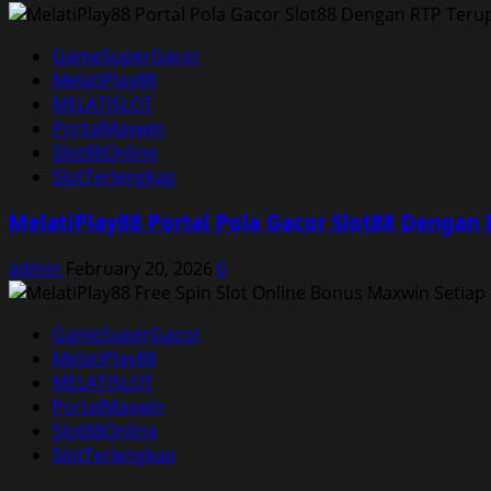
GameSuperGacor
MelatiPlay88
MELATISLOT
PortalMaxwin
Slot88Online
SlotTerlengkap
MelatiPlay88 Portal Pola Gacor Slot88 Dengan
admin
February 20, 2026
0
GameSuperGacor
MelatiPlay88
MELATISLOT
PortalMaxwin
Slot88Online
SlotTerlengkap