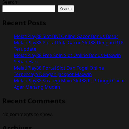
Search
Search
Recent Posts
MelatiPlay88 Slot BNI Online Gacor Bonus Besar
MelatiPlay88 Portal Pola Gacor Slot88 Dengan RTP
Terupdate
MelatiPlay88 Free Spin Slot Online Bonus Maxwin
Setiap Hari
MelatiPlay88 Portal Slot Dan Togel Online
Terpercaya Dengan Jackpot Maxwin
MelatiPlay88 Strategi Main Slot88 RTP Tinggi Gacor
Agar Menang Mudah
Recent Comments
No comments to show.
Archives