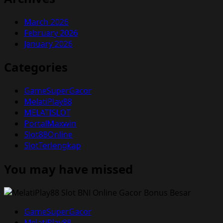
March 2026
February 2026
January 2026
Categories
GameSuperGacor
MelatiPlay88
MELATISLOT
PortalMaxwin
Slot88Online
SlotTerlengkap
You may have missed
GameSuperGacor
MelatiPlay88