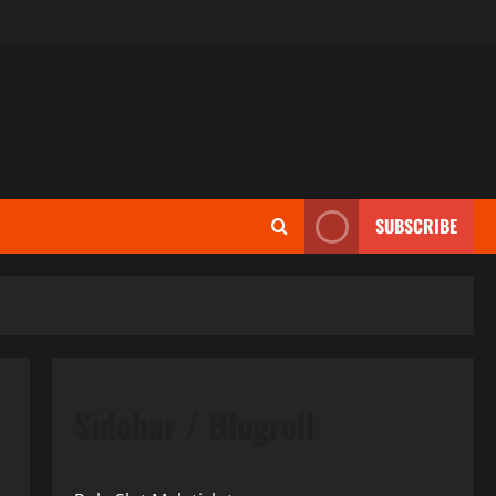
SUBSCRIBE
Sidebar / Blogroll