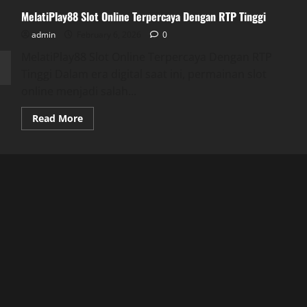
MelatiPlay88 Slot Online Terpercaya Dengan RTP Tinggi
admin
February 6, 2026
0
MelatiPlay88 Slot Online Terpercaya Dengan RTP
Tinggi Dalam era digital saat ini, permainan slot
online menjadi salah...
Read
Read More
more
about
MelatiPlay88
Slot
Online
Terpercaya
Dengan
RTP
Tinggi