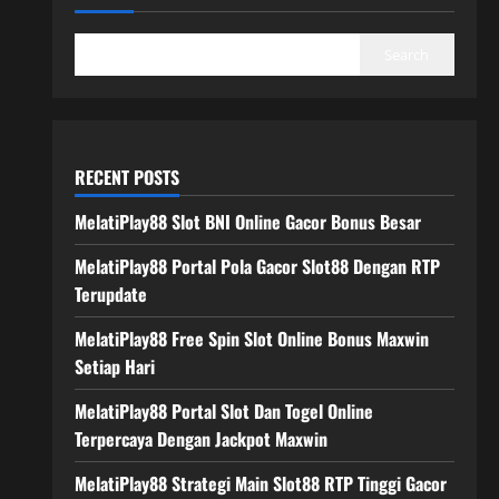
Search
RECENT POSTS
MelatiPlay88 Slot BNI Online Gacor Bonus Besar
MelatiPlay88 Portal Pola Gacor Slot88 Dengan RTP
Terupdate
MelatiPlay88 Free Spin Slot Online Bonus Maxwin
Setiap Hari
MelatiPlay88 Portal Slot Dan Togel Online
Terpercaya Dengan Jackpot Maxwin
MelatiPlay88 Strategi Main Slot88 RTP Tinggi Gacor