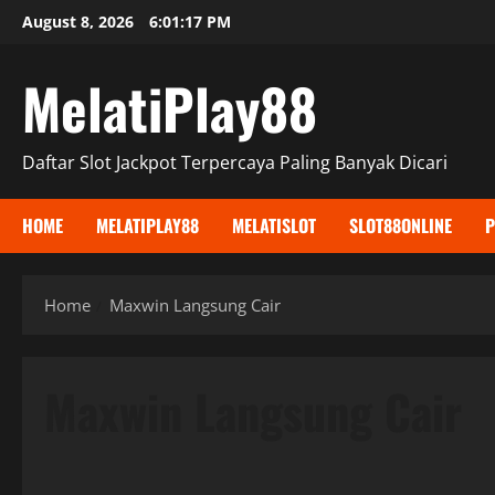
Skip
August 8, 2026
6:01:17 PM
to
content
MelatiPlay88
Daftar Slot Jackpot Terpercaya Paling Banyak Dicari
HOME
MELATIPLAY88
MELATISLOT
SLOT88ONLINE
P
Home
Maxwin Langsung Cair
Maxwin Langsung Cair