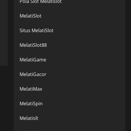
Pola Slot Melatislot
MelatiSlot
Situs MelatiSlot
MelatiSlot88
MelatiGame
MelatiGacor
MelatiMax
MelatiSpin
Melatislt