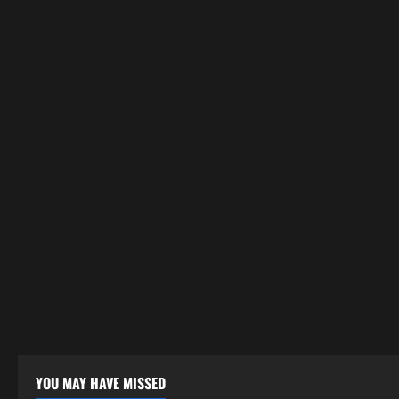
YOU MAY HAVE MISSED
GameSuperGacor
MelatiPlay88
GameSupe