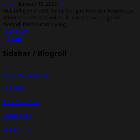
admin
January 15, 2026
0
MelatiPlay88 Slot88 Online Dengan Provider Terpercaya
Dalam industri slot online, kualitas provider game
menjadi faktor utama yang...
Read
Read More
Posts
more
1
2
Next
about
pagination
Sidebar / Blogroll
MelatiPlay88
Slot88
Online
Dengan
Pola Slot Melatislot
Provider
Terpercaya
MelatiSlot
Situs MelatiSlot
MelatiSlot88
MelatiGame