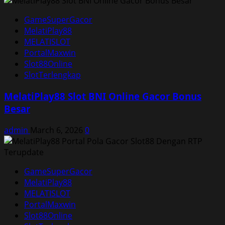
GameSuperGacor
MelatiPlay88
MELATISLOT
PortalMaxwin
Slot88Online
SlotTerlengkap
MelatiPlay88 Slot BNI Online Gacor Bonus
Besar
admin
March 6, 2026
0
GameSuperGacor
MelatiPlay88
MELATISLOT
PortalMaxwin
Slot88Online