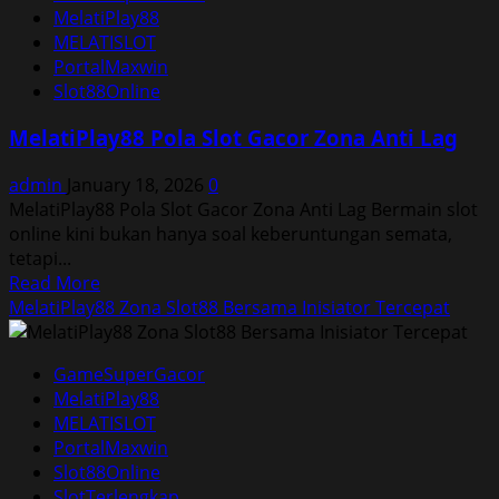
MelatiPlay88
Slot88
MELATISLOT
Online
PortalMaxwin
Aman
Slot88Online
Dan
Stabil
MelatiPlay88 Pola Slot Gacor Zona Anti Lag
admin
January 18, 2026
0
MelatiPlay88 Pola Slot Gacor Zona Anti Lag Bermain slot
online kini bukan hanya soal keberuntungan semata,
tetapi...
Read
Read More
more
MelatiPlay88 Zona Slot88 Bersama Inisiator Tercepat
about
MelatiPlay88
GameSuperGacor
Pola
MelatiPlay88
Slot
MELATISLOT
Gacor
PortalMaxwin
Zona
Slot88Online
Anti
SlotTerlengkap