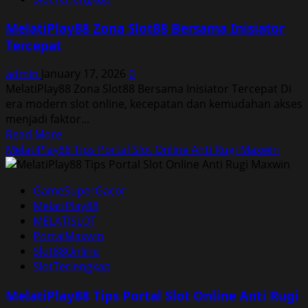
Lag
MelatiPlay88 Zona Slot88 Bersama Inisiator
Tercepat
admin
January 17, 2026
0
MelatiPlay88 Zona Slot88 Bersama Inisiator Tercepat Di
era modern slot online, kecepatan dan kemudahan akses
menjadi faktor...
Read
Read More
more
MelatiPlay88 Tips Portal Slot Online Anti Rugi Maxwin
about
MelatiPlay88
GameSuperGacor
Zona
MelatiPlay88
Slot88
MELATISLOT
Bersama
PortalMaxwin
Inisiator
Slot88Online
Tercepat
SlotTerlengkap
MelatiPlay88 Tips Portal Slot Online Anti Rugi