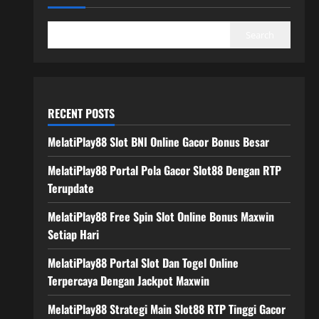
Search
RECENT POSTS
MelatiPlay88 Slot BNI Online Gacor Bonus Besar
MelatiPlay88 Portal Pola Gacor Slot88 Dengan RTP
Terupdate
MelatiPlay88 Free Spin Slot Online Bonus Maxwin
Setiap Hari
MelatiPlay88 Portal Slot Dan Togel Online
Terpercaya Dengan Jackpot Maxwin
MelatiPlay88 Strategi Main Slot88 RTP Tinggi Gacor