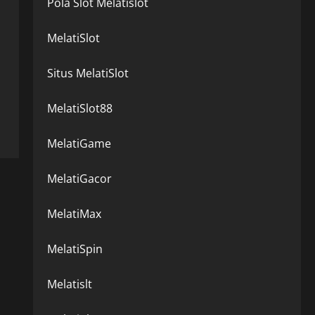
Pola Slot Melatislot
MelatiSlot
Situs MelatiSlot
MelatiSlot88
MelatiGame
MelatiGacor
MelatiMax
MelatiSpin
Melatislt