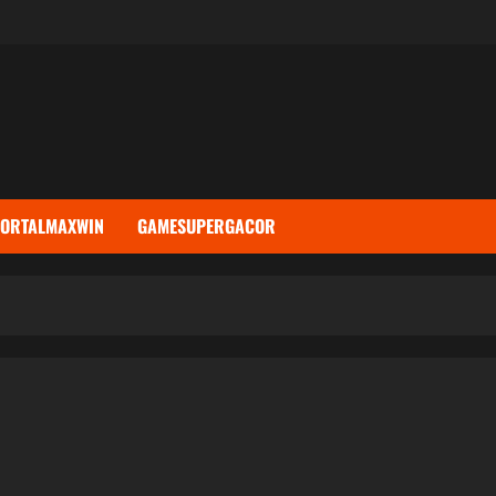
ORTALMAXWIN
GAMESUPERGACOR