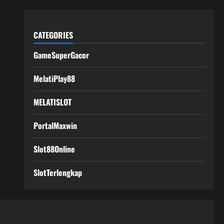
CATEGORIES
GameSuperGacor
MelatiPlay88
MELATISLOT
PortalMaxwin
Slot88Online
SlotTerlengkap
88