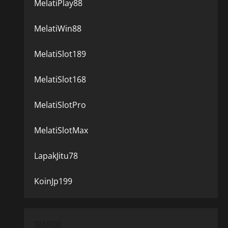
MelatiPlay88
MelatiWin88
MelatiSlot189
MelatiSlot168
MelatiSlotPro
MelatiSlotMax
LapakJitu78
KoinJp199
SEARCH