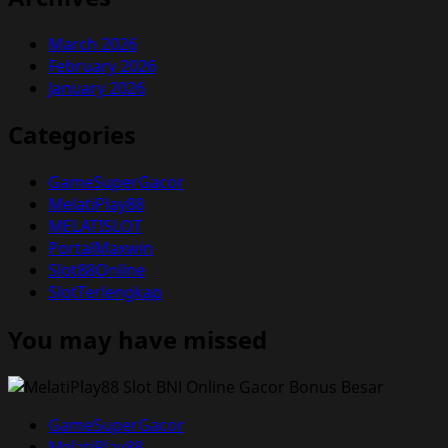
March 2026
February 2026
January 2026
Categories
GameSuperGacor
MelatiPlay88
MELATISLOT
PortalMaxwin
Slot88Online
SlotTerlengkap
You may have missed
GameSuperGacor
MelatiPlay88