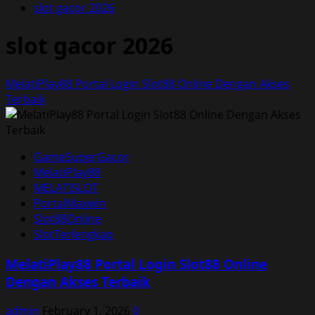
slot gacor 2026
slot gacor 2026
MelatiPlay88 Portal Login Slot88 Online Dengan Akses
Terbaik
GameSuperGacor
MelatiPlay88
MELATISLOT
PortalMaxwin
Slot88Online
SlotTerlengkap
MelatiPlay88 Portal Login Slot88 Online
Dengan Akses Terbaik
admin
February 1, 2026
0