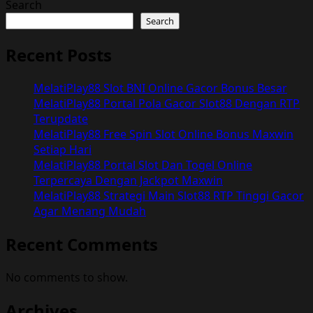
Search
Search
Recent Posts
MelatiPlay88 Slot BNI Online Gacor Bonus Besar
MelatiPlay88 Portal Pola Gacor Slot88 Dengan RTP
Terupdate
MelatiPlay88 Free Spin Slot Online Bonus Maxwin
Setiap Hari
MelatiPlay88 Portal Slot Dan Togel Online
Terpercaya Dengan Jackpot Maxwin
MelatiPlay88 Strategi Main Slot88 RTP Tinggi Gacor
Agar Menang Mudah
Recent Comments
No comments to show.
Archives