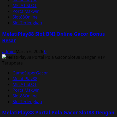
MELATISLOT
PortalMaxwin
Slot88Online
SlotTerlengkap
MelatiPlay88 Slot BNI Online Gacor Bonus
Besar
admin
March 6, 2026
0
GameSuperGacor
MelatiPlay88
MELATISLOT
PortalMaxwin
Slot88Online
SlotTerlengkap
MelatiPlay88 Portal Pola Gacor Slot88 Dengan