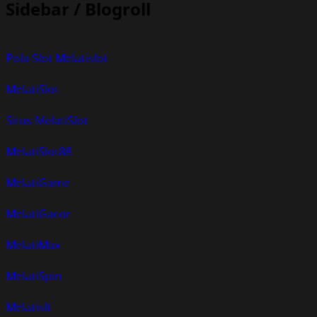
Sidebar / Blogroll
about
MelatiPlay88
Slot
Online
Pola Slot Melatislot
Terpercaya
Dengan
MelatiSlot
RTP
Tinggi
Situs MelatiSlot
MelatiSlot88
MelatiGame
MelatiGacor
MelatiMax
MelatiSpin
Melatislt