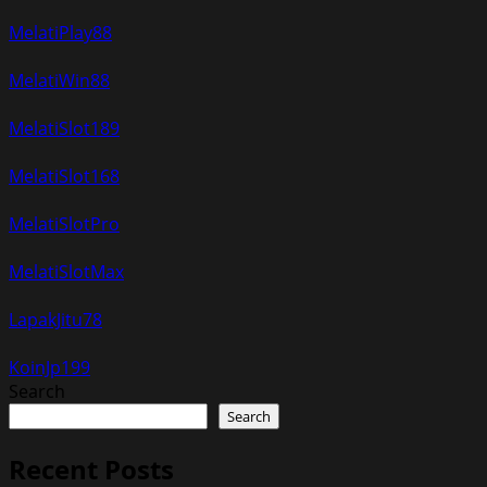
MelatiPlay88
MelatiWin88
MelatiSlot189
MelatiSlot168
MelatiSlotPro
MelatiSlotMax
LapakJitu78
KoinJp199
Search
Search
Recent Posts