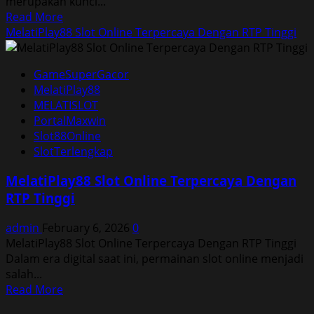
merupakan kunci...
Read
Read More
more
MelatiPlay88 Slot Online Terpercaya Dengan RTP Tinggi
about
MelatiPlay88
GameSuperGacor
Prediksi
MelatiPlay88
Togel
MELATISLOT
SDY
PortalMaxwin
4D
Slot88Online
Terpercaya
SlotTerlengkap
dan
Real
MelatiPlay88 Slot Online Terpercaya Dengan
Time
RTP Tinggi
admin
February 6, 2026
0
MelatiPlay88 Slot Online Terpercaya Dengan RTP Tinggi
Dalam era digital saat ini, permainan slot online menjadi
salah...
Read
Read More
more