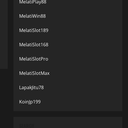
MelatiPlay88
MelatiWin88
MelatiSlot189
MelatiSlot168
MelatiSlotPro
MelatiSlotMax
LapakJitu78
KoinJp199
SEARCH