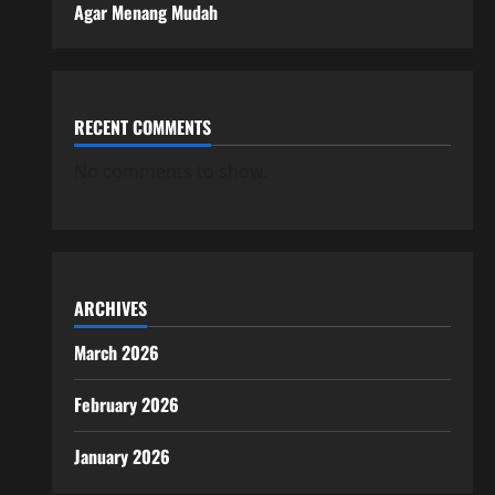
Agar Menang Mudah
RECENT COMMENTS
No comments to show.
ARCHIVES
March 2026
February 2026
January 2026