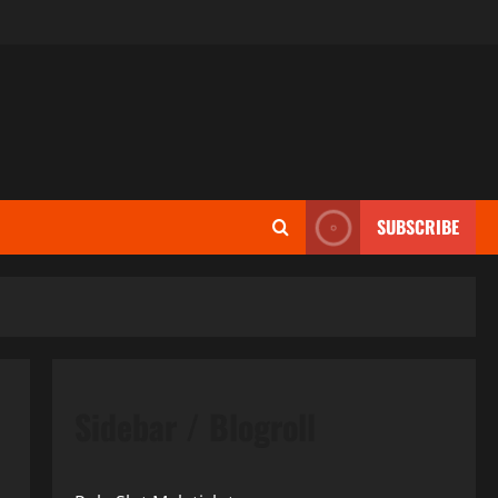
SUBSCRIBE
Sidebar / Blogroll