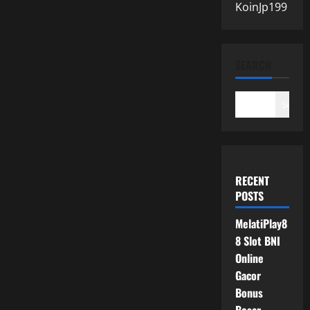
KoinJp199
SEARCH
Search
RECENT
POSTS
MelatiPlay8
8 Slot BNI
Online
Gacor
Bonus