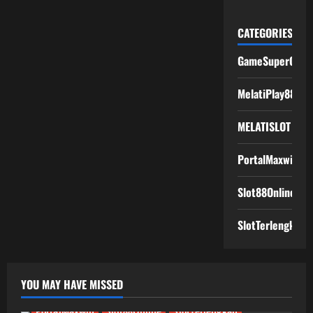
CATEGORIES
GameSuperGaco
MelatiPlay88
MELATISLOT
PortalMaxwin
Slot88Online
SlotTerlengkap
YOU MAY HAVE MISSED
GameSuperGacor
MelatiPlay88
MELATISLOT
PortalMaxwin
Slot88Online
SlotTerlengkap