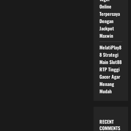
Online
Terpercaya
Dengan
Jackpot
Maxwin
MelatiPlay8
8 Strategi
Main Slot88
RTP Tinggi
Gacor Agar
Menang
Mudah
RECENT
COMMENTS