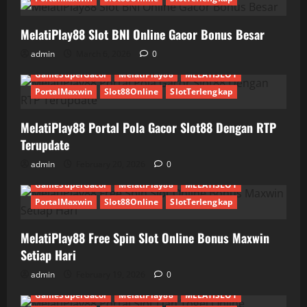
MelatiPlay88 Slot BNI Online Gacor Bonus Besar
admin
March 6, 2026
0
GameSuperGacor
MelatiPlay88
MELATISLOT
PortalMaxwin
Slot88Online
SlotTerlengkap
MelatiPlay88 Portal Pola Gacor Slot88 Dengan RTP
Terupdate
admin
February 20, 2026
0
GameSuperGacor
MelatiPlay88
MELATISLOT
PortalMaxwin
Slot88Online
SlotTerlengkap
MelatiPlay88 Free Spin Slot Online Bonus Maxwin
Setiap Hari
admin
February 19, 2026
0
GameSuperGacor
MelatiPlay88
MELATISLOT