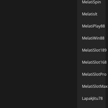
MelatiSpin
Melatislt
MelatiPlay88
MelatiWin88
MelatiSlot189
MelatiSlot168
MelatiSlotPro
MelatiSlotMax
LapakJitu78