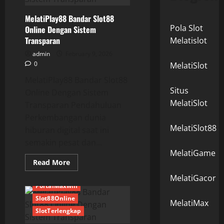
MelatiPlay88 Bandar Slot88
Pola Slot
Online Dengan Sistem
Transparan
Melatislot
admin
February 9, 2026
0
MelatiSlot
MelatiPlay88 Bandar Slot88
Situs
Online Dengan Sistem
MelatiSlot
Transparan Pendahuluan
Perkembangan dunia
MelatiSlot88
hiburan digital saat ini
semakin pesat dan...
GameSuperGacor
MelatiGame
MelatiPlay88
Read
Read More
more
MELATISLOT
about
MelatiGacor
MelatiPlay88
PortalMaxwin
Bandar
Slot88
Slot88Online
MelatiMax
Online
Dengan
SlotTerlengkap
Sistem