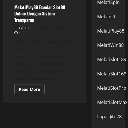
Transparan
MelatiSpin
MelatiPlay88 Bandar Slot88
Online Dengan Sistem
Melatislt
Transparan
admin
February 8, 2026
MelatiPlay88
0
MelatiPlay88 Bandar Slot88
MelatiWin88
Online Dengan Sistem
Transparan Perkembangan
MelatiSlot189
dunia hiburan digital telah
membawa perubahan
MelatiSlot168
besar dalam cara...
MelatiSlotPro
Read
Read More
more
about
MelatiPlay88
MelatiSlotMax
Bandar
Slot88
Online
LapakJitu78
Dengan
Sistem
Transparan