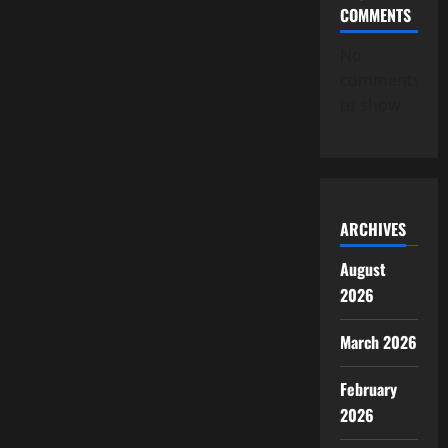
COMMENTS
No
comments
to show.
ARCHIVES
August
2026
March 2026
February
2026