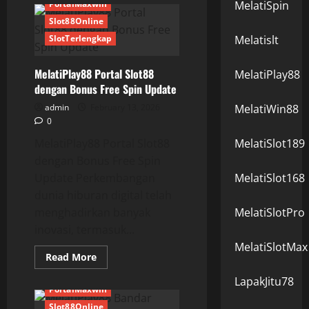
MelatiSpin
PortalMaxwin
Strategi
Main
Slot88Online
Slot88
RTP
Melatislt
SlotTerlengkap
Tinggi
Gacor
Agar
MelatiPlay88 Portal Slot88
MelatiPlay88
Menang
Mudah
dengan Bonus Free Spin Update
MelatiWin88
admin
February 13, 2026
0
MelatiSlot189
MelatiPlay88 Portal Slot88
dengan Bonus Free Spin
MelatiSlot168
Update Perkembangan
dunia hiburan digital telah
MelatiSlotPro
menghadirkan banyak
inovasi, termasuk...
GameSuperGacor
MelatiSlotMax
MelatiPlay88
Read
Read More
more
MELATISLOT
about
LapakJitu78
MelatiPlay88
PortalMaxwin
Portal
Slot88
Slot88Online