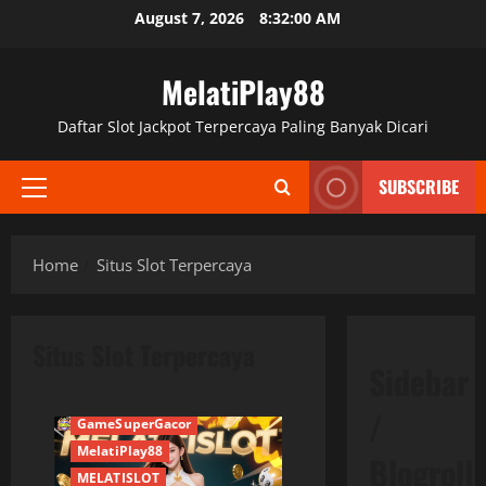
Skip
August 7, 2026
8:32:00 AM
to
content
MelatiPlay88
Daftar Slot Jackpot Terpercaya Paling Banyak Dicari
SUBSCRIBE
Primary
Menu
Home
Situs Slot Terpercaya
Situs Slot Terpercaya
Sidebar
/
GameSuperGacor
MelatiPlay88
Blogroll
MELATISLOT