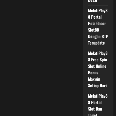
Besar
Dengan
Sistem
MelatiPlay8
Transparan
8 Portal
Pola Gacor
Slot88
Dengan RTP
Terupdate
MelatiPlay8
8 Free Spin
Slot Online
Bonus
Maxwin
Setiap Hari
MelatiPlay8
8 Portal
Slot Dan
Togel