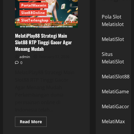
PortalMaxwin
Slot88Online
Pola Slot
SlotTerlengkap
Melatislot
MelatiPlay88 Strategi Main
MelatiSlot
Slot88 RTP Tinggi Gacor Agar
Menang Mudah
Situs
admin
February 17, 2026
MelatiSlot
0
MelatiPlay88 Strategi Main
MelatiSlot88
Slot88 RTP Tinggi Gacor
Agar Menang Mudah
MelatiGame
Perkembangan dunia
permainan online di
MelatiGacor
Indonesia telah...
GameSuperGacor
MelatiMax
MelatiPlay88
Read
Read More
more
MELATISLOT
about
MelatiPlay88