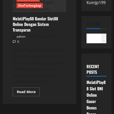
dengan
KoinJp199
Bonus
SlotTerlengkap
Free
Spin
Update
MelatiPlay88 Bandar Slot88
SEARCH
Online Dengan Sistem
Transparan
admin
February 9, 2026
Search
0
MelatiPlay88 Bandar Slot88
Online Dengan Sistem
Transparan Pendahuluan
RECENT
Perkembangan dunia
POSTS
hiburan digital saat ini
semakin pesat dan...
MelatiPlay8
8 Slot BNI
Read
Read More
Online
more
about
Gacor
MelatiPlay88
Bandar
Bonus
Slot88
Online