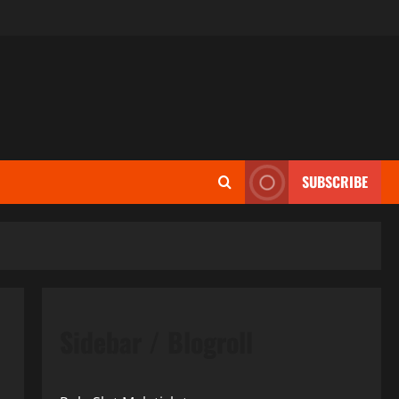
SUBSCRIBE
Sidebar / Blogroll