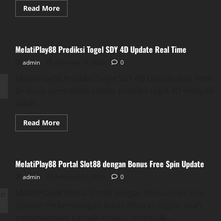
Read
Read More
more
about
MelatiPlay88
Prediksi
Togel
MelatiPlay88 Prediksi Togel SDY 4D Update Real Time
SDY
4D
admin
February 14, 2026
Terpercaya
0
dan
Real
MelatiPlay88 Prediksi Togel SDY 4D Update Real Time
Time
Di dunia permainan online, prediksi togel 4D menjadi
salah...
Read
Read More
more
about
MelatiPlay88
Prediksi
Togel
MelatiPlay88 Portal Slot88 dengan Bonus Free Spin Update
SDY
4D
admin
February 13, 2026
Update
0
Real
Time
MelatiPlay88 Portal Slot88 dengan Bonus Free Spin
Update Perkembangan dunia hiburan digital telah
menghadirkan banyak inovasi, termasuk...