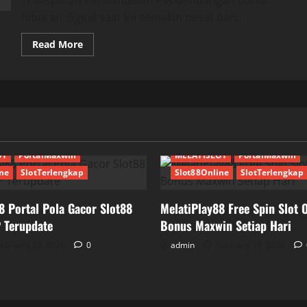
Transparan Pendahuluan Perkembangan dunia
hiburan digital saat ini semakin pesat dan...
Read
Read More
more
about
MelatiPlay88
Bandar
Slot88
Online
Dengan
Sistem
Transparan
rGacor
MelatiPlay88
GameSuperGacor
MelatiPlay
OT
PortalMaxwin
MELATISLOT
PortalMaxwin
ine
SlotTerlengkap
Slot88Online
SlotTerlengkap
8 Portal Pola Gacor Slot88
MelatiPlay88 Free Spin Slot 
 Terupdate
Bonus Maxwin Setiap Hari
ebruary 20, 2026
0
admin
February 19, 2026