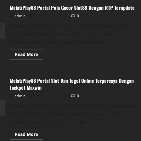
MelatiPlay88 Portal Pola Gacor Slot88 Dengan RTP Terupdate
admin
February 20, 2026
0
MelatiPlay88 Portal Pola Gacor Slot88 Dengan RTP
Terupdate Dalam dunia permainan slot online,
keberhasilan pemain sangat bergantung...
Read
Read More
more
about
MelatiPlay88
Portal
Pola
MelatiPlay88 Portal Slot Dan Togel Online Terpercaya Dengan
Gacor
Slot88
Jackpot Maxwin
Dengan
RTP
admin
February 18, 2026
0
Terupdate
MelatiPlay88 Portal Slot Dan Togel Online Terpercaya
Dengan Jackpot Maxwin Dalam dunia perjudian
daring, portal terpercaya dengan...
Read
Read More
more