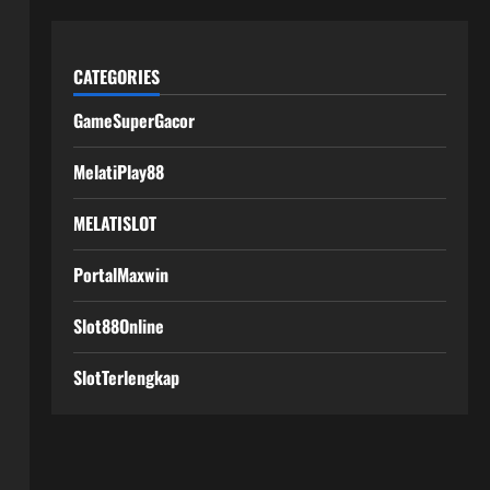
CATEGORIES
GameSuperGacor
MelatiPlay88
MELATISLOT
PortalMaxwin
Slot88Online
SlotTerlengkap