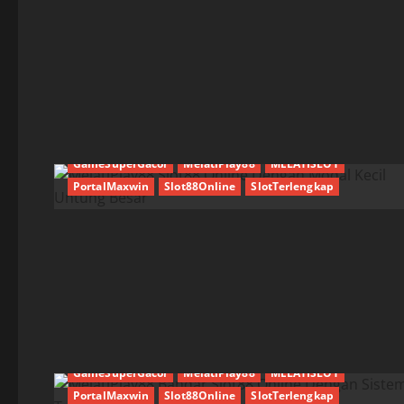
GameSuperGacor
MelatiPlay88
MELATISLOT
PortalMaxwin
Slot88Online
SlotTerlengkap
GameSuperGacor
MelatiPlay88
MELATISLOT
PortalMaxwin
Slot88Online
SlotTerlengkap