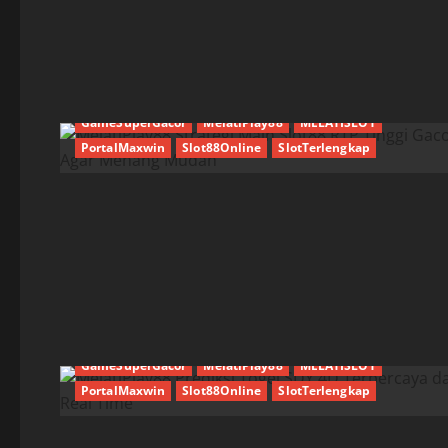
GameSuperGacor
MelatiPlay88
MELATISLOT
PortalMaxwin
Slot88Online
SlotTerlengkap
GameSuperGacor
MelatiPlay88
MELATISLOT
PortalMaxwin
Slot88Online
SlotTerlengkap