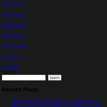
MelatiWin88
MelatiSlot189
MelatiSlot168
MelatiSlotPro
MelatiSlotMax
LapakJitu78
KoinJp199
Search
Search
Recent Posts
MelatiPlay88 Slot BNI Online Gacor Bonus Besar
MelatiPlay88 Portal Pola Gacor Slot88 Dengan RTP