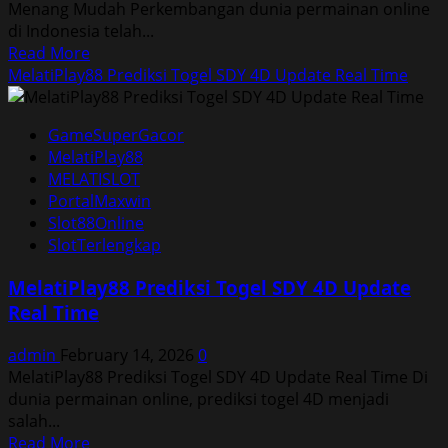
Menang Mudah Perkembangan dunia permainan online
di Indonesia telah...
Read
Read More
more
MelatiPlay88 Prediksi Togel SDY 4D Update Real Time
about
MelatiPlay88
GameSuperGacor
Strategi
MelatiPlay88
Main
MELATISLOT
Slot88
PortalMaxwin
RTP
Slot88Online
Tinggi
SlotTerlengkap
Gacor
Agar
MelatiPlay88 Prediksi Togel SDY 4D Update
Menang
Real Time
Mudah
admin
February 14, 2026
0
MelatiPlay88 Prediksi Togel SDY 4D Update Real Time Di
dunia permainan online, prediksi togel 4D menjadi
salah...
Read
Read More