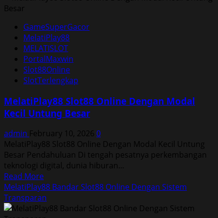
Bandar
Togel
GameSuperGacor
4D
MelatiPlay88
Slot88
MELATISLOT
Terpercaya
PortalMaxwin
Global
Slot88Online
SlotTerlengkap
MelatiPlay88 Slot88 Online Dengan Modal
Kecil Untung Besar
admin
February 10, 2026
0
MelatiPlay88 Slot88 Online Dengan Modal Kecil Untung
Besar Pendahuluan Di tengah pesatnya perkembangan
teknologi digital, dunia hiburan...
Read
Read More
more
MelatiPlay88 Bandar Slot88 Online Dengan Sistem
about
Transparan
MelatiPlay88