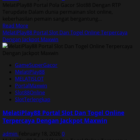
MelatiPlay88 Portal Pola Gacor Slot88 Dengan RTP
Terupdate Dalam dunia permainan slot online,
keberhasilan pemain sangat bergantung...
Read
Read More
more
MelatiPlay88 Portal Slot Dan Togel Online Terpercaya
about
Dengan Jackpot Maxwin
MelatiPlay88
Portal
Pola
GameSuperGacor
Gacor
MelatiPlay88
Slot88
MELATISLOT
Dengan
PortalMaxwin
RTP
Slot88Online
Terupdate
SlotTerlengkap
MelatiPlay88 Portal Slot Dan Togel Online
Terpercaya Dengan Jackpot Maxwin
admin
February 18, 2026
0