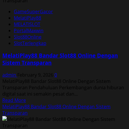
Slot88
Online
GameSuperGacor
Dengan
MelatiPlay88
Modal
MELATISLOT
Kecil
PortalMaxwin
Untung
Slot88Online
Besar
SlotTerlengkap
MelatiPlay88 Bandar Slot88 Online Dengan
Sistem Transparan
admin
February 9, 2026
0
MelatiPlay88 Bandar Slot88 Online Dengan Sistem
Transparan Pendahuluan Perkembangan dunia hiburan
digital saat ini semakin pesat dan...
Read
Read More
more
MelatiPlay88 Bandar Slot88 Online Dengan Sistem
about
Transparan
MelatiPlay88
Bandar