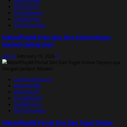
MelatiPlay88
MELATISLOT
PortalMaxwin
Slot88Online
SlotTerlengkap
MelatiPlay88 Free Spin Slot Online Bonus
Maxwin Setiap Hari
admin
February 19, 2026
0
GameSuperGacor
MelatiPlay88
MELATISLOT
PortalMaxwin
Slot88Online
SlotTerlengkap
MelatiPlay88 Portal Slot Dan Togel Online